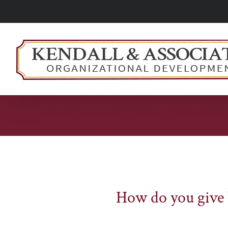
Skip
to
content
View
How do you give 
Larger
Image