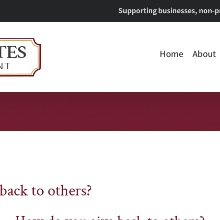
Supporting businesses, non-pr
Home
About
back to others?