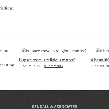
Platform!
Is space travel a religious matter?
8 beautifu
lebration
June 3rd, 2015
|
0 Comments
June 3rd, 2
s
KENDALL & ASSOCIATES