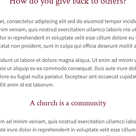
How do you give back to others?
t, consectetur adipiscing elit sed do eiusmod tempor incidi
im veniam, quis nostrud exercitation ullamco laboris nisi 
or in reprehenderit in voluptate velit esse cillum dolore eu f
atat non proident, sunt in culpa qui officia deserunt mollit
idunt ut labore et dolore magna aliqua. Ut enim ad minim 
nisi ut aliquip ex ea commodo consequat. Duis aute irure dol
lore eu fugiat nulla pariatur. Excepteur sint occaecat cupida
llit anim id est laborum.
A church is a community
m ad minim veniam, quis nostrud exercitation ullamco laboris
irure dolor in reprehenderit in voluptate velit esse cillum