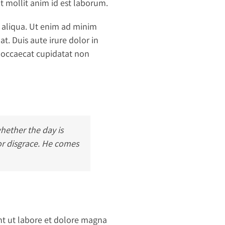
nt mollit anim id est laborum.
a aliqua. Ut enim ad minim
t. Duis aute irure dolor in
nt occaecat cupidatat non
whether the day is
 or disgrace. He comes
nt ut labore et dolore magna