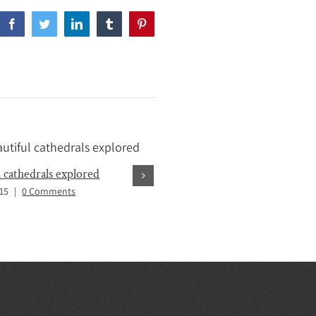
Facebook
Twitter
LinkedIn
Tumblr
Pinterest
l cathedrals explored
Tribute paid to victims of the 
015
|
0 Comments
June 3rd, 2015
|
0 Comments