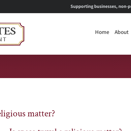
Supporting businesses, non-pr
Home
About
religious matter?