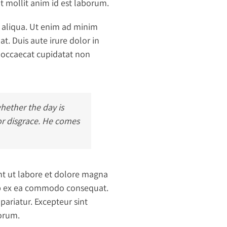
nt mollit anim id est laborum.
a aliqua. Ut enim ad minim
t. Duis aute irure dolor in
nt occaecat cupidatat non
whether the day is
 or disgrace. He comes
nt ut labore et dolore magna
uip ex ea commodo consequat.
 pariatur. Excepteur sint
borum.