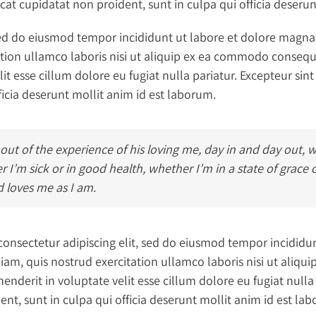
ecat cupidatat non proident, sunt in culpa qui officia deseru
 sed do eiusmod tempor incididunt ut labore et dolore magn
tion ullamco laboris nisi ut aliquip ex ea commodo consequa
lit esse cillum dolore eu fugiat nulla pariatur. Excepteur si
ficia deserunt mollit anim id est laborum.
 out of the experience of his loving me, day in and day out, 
r I’m sick or in good health, whether I’m in a state of grace
d loves me as I am.
consectetur adipiscing elit, sed do eiusmod tempor incididu
iam, quis nostrud exercitation ullamco laboris nisi ut aliq
henderit in voluptate velit esse cillum dolore eu fugiat nulla
nt, sunt in culpa qui officia deserunt mollit anim id est la