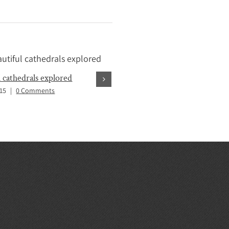
l cathedrals explored
Tribute paid to victims of the 
015
|
0 Comments
June 3rd, 2015
|
0 Comments