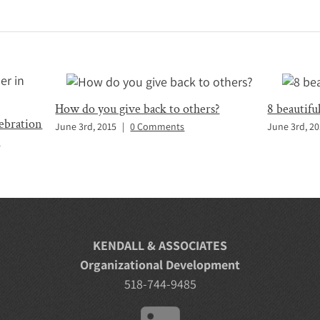
How do you give back to others?
8 beautifu
lebration
June 3rd, 2015
|
0 Comments
June 3rd, 2
s
KENDALL & ASSOCIATES
Organizational Development
518-744-9485