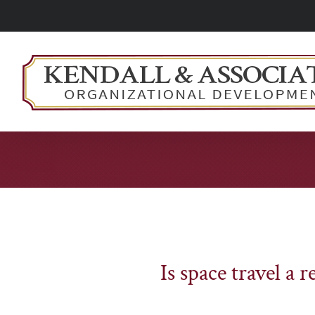
Skip
to
content
View
Is space travel a 
Larger
Image