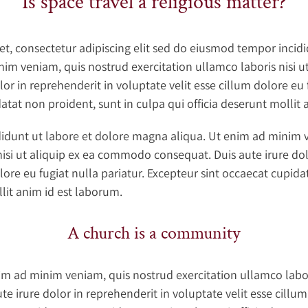
Is space travel a religious matter?
t, consectetur adipiscing elit sed do eiusmod tempor incidi
im veniam, quis nostrud exercitation ullamco laboris nisi 
or in reprehenderit in voluptate velit esse cillum dolore eu f
atat non proident, sunt in culpa qui officia deserunt mollit
idunt ut labore et dolore magna aliqua. Ut enim ad minim 
nisi ut aliquip ex ea commodo consequat. Duis aute irure dol
lore eu fugiat nulla pariatur. Excepteur sint occaecat cupida
llit anim id est laborum.
A church is a community
m ad minim veniam, quis nostrud exercitation ullamco laboris
irure dolor in reprehenderit in voluptate velit esse cillum