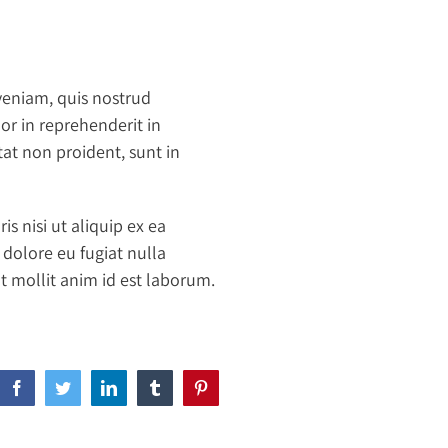
veniam, quis nostrud
or in reprehenderit in
tat non proident, sunt in
 nisi ut aliquip ex ea
 dolore eu fugiat nulla
nt mollit anim id est laborum.
Facebook
Twitter
LinkedIn
Tumblr
Pinterest